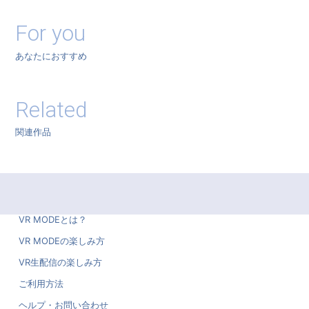
For you
あなたにおすすめ
Related
関連作品
VR MODEとは？
VR MODEの楽しみ方
VR生配信の楽しみ方
ご利用方法
ヘルプ・お問い合わせ