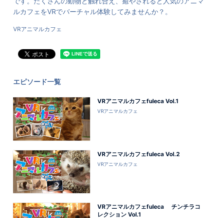
です。たくさんの動物と触れ合え、癒やされると人気のアニマ
ルカフェをVRでバーチャル体験してみませんか？。
VRアニマルカフェ
エピソード一覧
VRアニマルカフェfuleca Vol.1
VRアニマルカフェ
VRアニマルカフェfuleca Vol.2
VRアニマルカフェ
VRアニマルカフェfuleca チンチラコ
レクション Vol.1