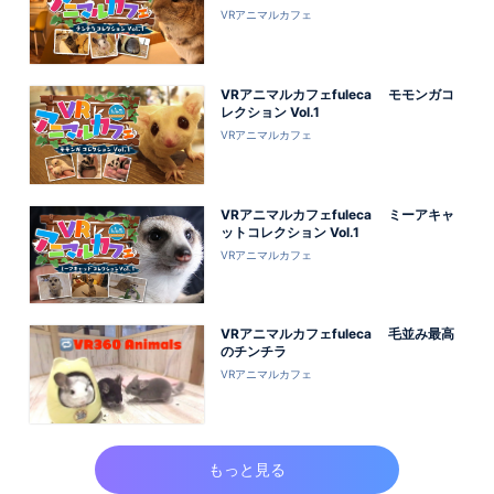
VRアニマルカフェ
VRアニマルカフェfuleca モモンガコ
レクション Vol.1
VRアニマルカフェ
VRアニマルカフェfuleca ミーアキャ
ットコレクション Vol.1
VRアニマルカフェ
VRアニマルカフェfuleca 毛並み最高
のチンチラ
VRアニマルカフェ
もっと見る