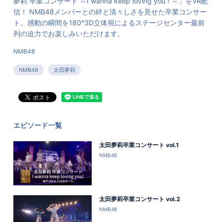
夢莉 卒業コンサート ～I wanna keep loving you ! ～」をVR配
信！ NMB48メンバーとの絆と清々しさを見せた卒業コンサー
ト。感動の瞬間を180°3D立体視によるステージセンター最前
列の迫力でお楽しみいただけます。
NMB48
NMB48
太田夢莉
エピソード一覧
太田夢莉卒業コンサート vol.1
NMB48
太田夢莉卒業コンサート vol.2
NMB48