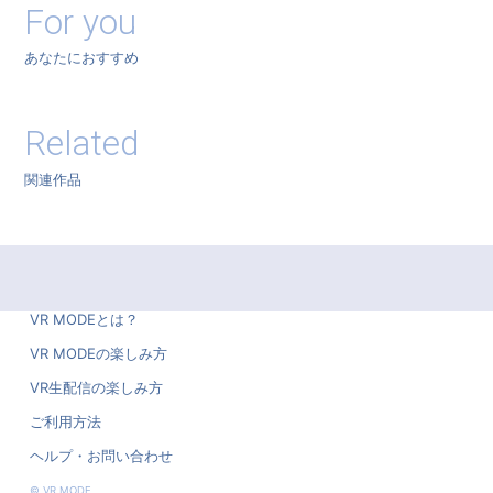
For you
あなたにおすすめ
Related
関連作品
VR MODEとは？
VR MODEの楽しみ方
VR生配信の楽しみ方
ご利用方法
ヘルプ・お問い合わせ
© VR MODE