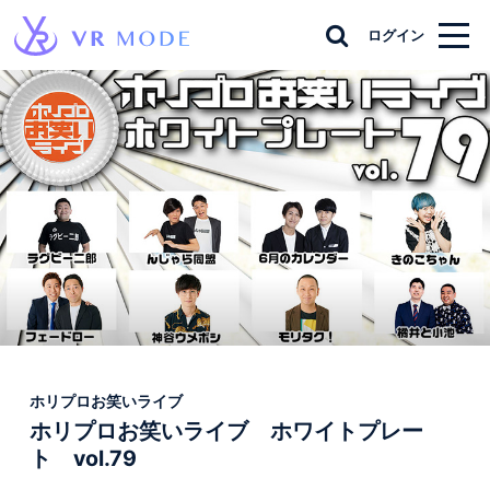
ログイン
ホリプロお笑いライブ
ホリプロお笑いライブ ホワイトプレー
ト vol.79