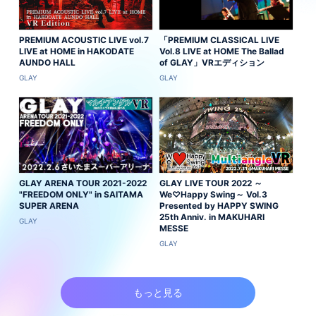
PREMIUM ACOUSTIC LIVE vol.7
「PREMIUM CLASSICAL LIVE
LIVE at HOME in HAKODATE
Vol.8 LIVE at HOME The Ballad
AUNDO HALL
of GLAY」VRエディション
GLAY
GLAY
GLAY ARENA TOUR 2021-2022
GLAY LIVE TOUR 2022 ～
"FREEDOM ONLY" in SAITAMA
We♡Happy Swing～ Vol.3
SUPER ARENA
Presented by HAPPY SWING
25th Anniv. in MAKUHARI
GLAY
MESSE
GLAY
もっと見る