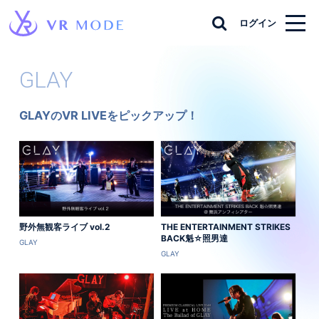
ログイン
GLAY
GLAYのVR LIVEをピックアップ！
野外無観客ライブ vol.2
THE ENTERTAINMENT STRIKES
BACK魁☆照男達
GLAY
GLAY