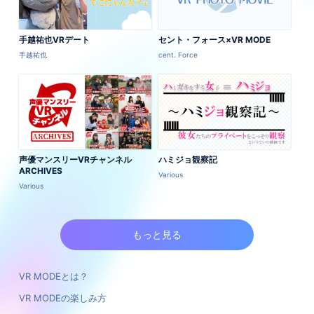
手越祐也VRデート
セント・フォース×VR MODE
手越祐也
cent. Force
声優マンスリーVRチャンネル
ハミジョ観察記
ARCHIVES
Various
Various
もっと見る
VR MODEとは？
VR MODEの楽しみ方