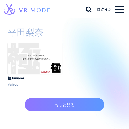
ログイン
平田梨奈
極 kiwami
Various
もっと見る