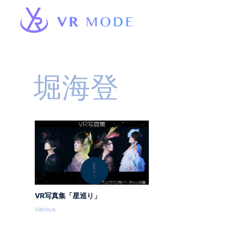
堀海登
VR写真集「星巡り」
Various