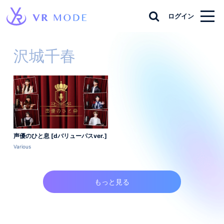
ログイン
沢城千春
声優のひと息 [dバリューパスver.]
Various
もっと見る