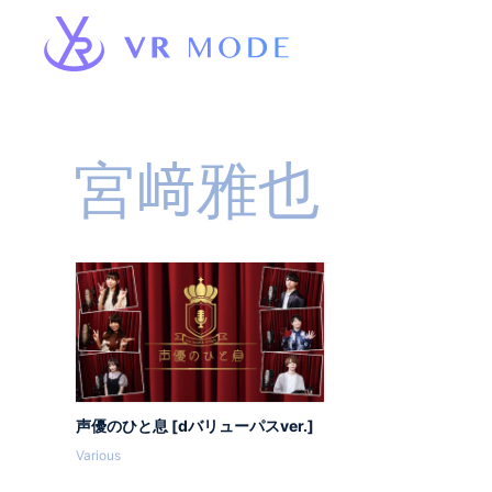
宮﨑雅也
声優のひと息 [dバリューパスver.]
Various