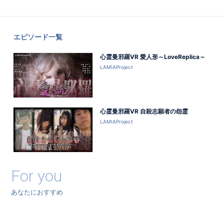
エピソード一覧
心霊曼邪羅VR 愛人形～LoveReplica～
LAMIAProject
心霊曼邪羅VR 自殺志願者の怨霊
LAMIAProject
For you
あなたにおすすめ