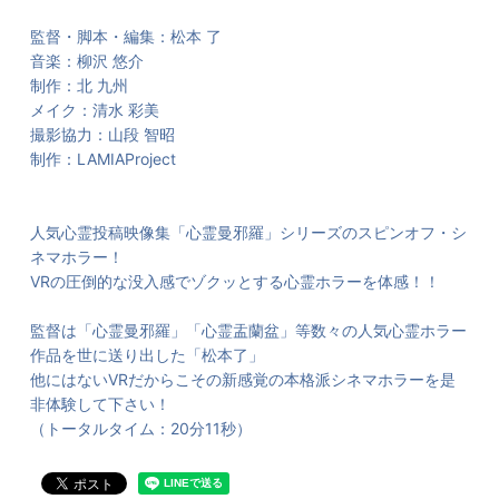
監督・脚本・編集：松本 了
音楽：柳沢 悠介
制作：北 九州
メイク：清水 彩美
撮影協力：山段 智昭
制作：LAMIAProject
人気心霊投稿映像集「心霊曼邪羅」シリーズのスピンオフ・シ
ネマホラー！
VRの圧倒的な没入感でゾクッとする心霊ホラーを体感！！
監督は「心霊曼邪羅」「心霊盂蘭盆」等数々の人気心霊ホラー
作品を世に送り出した「松本了」
他にはないVRだからこその新感覚の本格派シネマホラーを是
非体験して下さい！
（トータルタイム：20分11秒）