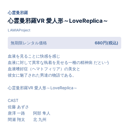
心霊曼邪羅
心霊曼邪羅VR 愛人形～LoveReplica～
LAMIAProject
無期限レンタル価格
680円(税込)
血液を見ることに快感を感じ
血液に対して異常な執着を見せる一種の精神病 だという
血液嗜好症（ヘマトフィリア）の美女と
彼女に魅了された男達の物語である。
心霊曼邪羅VR 愛人形～LoveReplica～
CAST
佐藤 あずさ
唐澤 一路 阿部 隼人
間瀬 翔太 北 九州