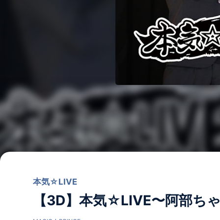
本気☆LIVE
【3D】本気☆LIVE〜阿部ち