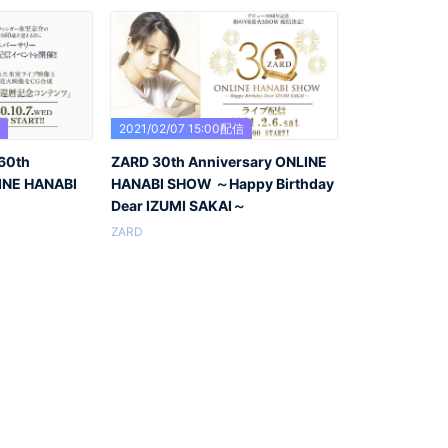
信
2021/02/07 15:00配信
60th
ZARD 30th Anniversary ONLINE
INE HANABI
HANABI SHOW ～Happy Birthday
Dear IZUMI SAKAI～
ZARD