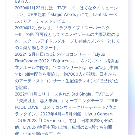
69万人。）
2020年1月22日には、TVアニメ「はてな☆イリュージ
ョン」OP主題歌「Magic Words」にて、Lantisレーベ
ルよりアーティストデビュー。
2020年12月からは、「ラブライブ！スーパースタ
ー!!」の唐 可可役としてアニメやゲームの声優活動のほ
か、スクールアイドルグループ Liella!のメンバーとして
の音楽活動もスタート。
2022年2月11日には初のソロコンサート「Liyuu
FirstConcert2022『Fo(u)rYuU』」をパシフィコ横浜国
立大ホールで開催。ソロコンサートはLiyuuの地元中国
でbilibili生配信を実施し、約7000人が視聴。日本から
のアーティストコンサート生配信ランキングで歴代1位
を記録。
2022年11月にリリースされた3rd Single、TVアニメ
『夫婦以上、恋人未満。』オープニングテーマ「TRUE
FOOL LOVE」はオリコンウィークリーチャート7位に
ランクイン。2023年4月～5月開催、Liyuu Concert
TOUR2023「LOVE in koii」では、日本国内3か所の
他、Liyuuの地元中国の上海、広州の2か所でも初開
催。中国公演は即完した。