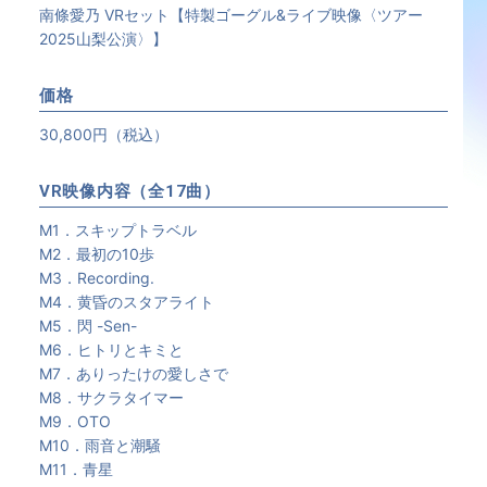
南條愛乃 VRセット【特製ゴーグル&ライブ映像〈ツアー
2025山梨公演〉】
価格
30,800円（税込）
VR映像内容（全17曲）
M1．スキップトラベル
M2．最初の10歩
M3．Recording.
M4．黄昏のスタアライト
M5．閃 -Sen-
M6．ヒトリとキミと
M7．ありったけの愛しさで
M8．サクラタイマー
M9．OTO
M10．雨音と潮騒
M11．青星