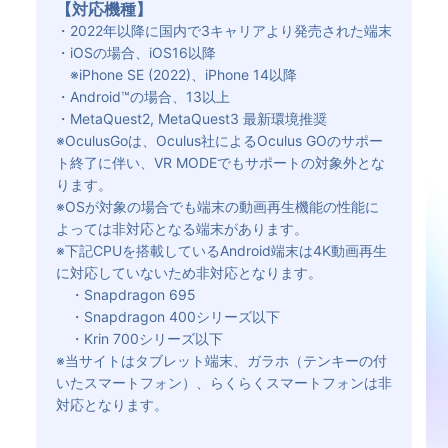
【対応機種】
・2022年以降に国内で3キャリアより発売された端末
・iOSの場合、iOS16以降
※iPhone SE (2022)、iPhone 14以降
・Android™の場合、13以上
・MetaQuest2, MetaQuest3 最新環境推奨
※OculusGoは、Oculus社によるOculus GOのサポー
ト終了に伴い、VR MODEでもサポートの対象外とな
ります。
※OSが対象の場合でも端末の動画再生機能の性能に
よっては非対応となる端末があります。
※下記CPUを搭載しているAndroid端末は4K動画再生
に対応していないため非対応となります。
・Snapdragon 695
・Snapdragon 400シリーズ以下
・Krin 700シリーズ以下
※当サイトはタブレット端末、ガラホ（テンキーの付
いたスマートフォン）、らくらくスマートフォンは非
対応となります。