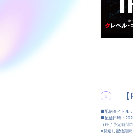
【
☆
■配信タイトル：SPAS
■配信日時：202
（終了予定時間:19
※見逃し配信期間：2