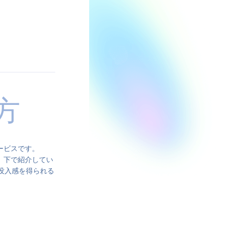
方
ービスです。
、下で紹介してい
り没入感を得られる