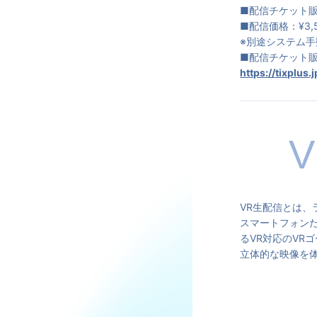
■配信チケット販売
■配信価格：¥3,
※別途システム手
■配信チケット
https://tixplus.
VR生配信とは
スマートフォン
るVR対応のVR
立体的な映像を