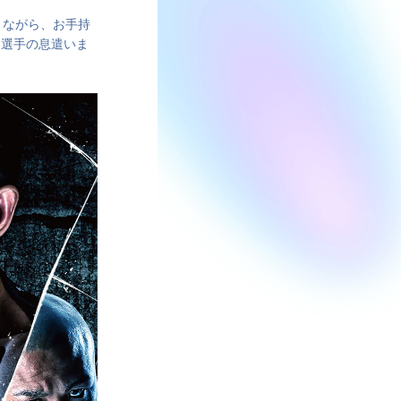
りながら、お手持
 選手の息遣いま
。