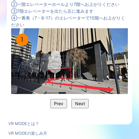
②一階エレベーターホールより7階へお上がりください
③7階エレベーターを出たら左に進みます
④一番奥（7・8-17）のエレベーターで15階へお上がりく
ださい
Prev
Next
VR MODEとは？
VR MODEの楽しみ方